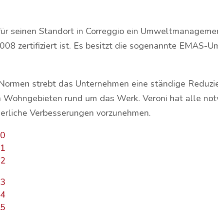
i für seinen Standort in Correggio ein Umweltmanage
 2008 zertifiziert ist. Es besitzt die sogenannte EMA
er Normen strebt das Unternehmen eine ständige Redu
n Wohngebieten rund um das Werk. Veroni hat alle not
ierliche Verbesserungen vorzunehmen.
20
21
22
23
24
25