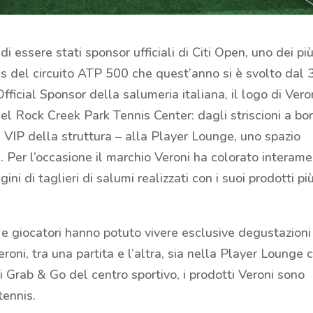
di essere stati sponsor ufficiali di Citi Open, uno dei pi
nis del circuito ATP 500 che quest’anno si è svolto dal 
fficial Sponsor della salumeria italiana, il logo di Vero
del Rock Creek Park Tennis Center: dagli striscioni a bo
 VIP della struttura – alla Player Lounge, uno spazio
i. Per l’occasione il marchio Veroni ha colorato interam
i di taglieri di salumi realizzati con i suoi prodotti pi
i e giocatori hanno potuto vivere esclusive degustazioni
oni, tra una partita e l’altra, sia nella Player Lounge 
i Grab & Go del centro sportivo, i prodotti Veroni sono
tennis.