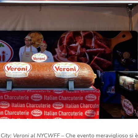
 City: Veroni al NYCWFF
– Che evento meraviglioso si 