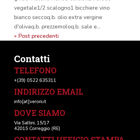
vegetale1/2 scalogno1 bicchiere vino
bianco seccoq.b. olio extra vergine
d'olivaq.b. prezzemoloq.b. sale e...
« Post precedenti
Contatti
TELEFONO
+(39) 0522 635311
INDIRIZZO EMAIL
info[at]veroni.it
DOVE SIAMO
Via Saltini, 15/17
42015 Correggio (RE)
CONTATTI UFFICIO STAMPA