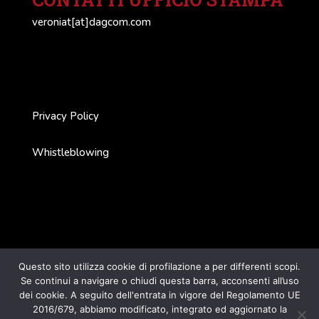
veroniat[at]dagcom.com
Privacy Policy
Whistleblowing
Questo sito utilizza cookie di profilazione a per differenti scopi.
Se continui a navigare o chiudi questa barra, acconsenti all’uso
© 2024 F.lli Veroni fu Angelo SpA con unico socio -
dei cookie. A seguito dell'entrata in vigore del Regolamento UE
2016/679, abbiamo modificato, integrato ed aggiornato la
P.IVA N. IT 00678520354 - cap.soc. € 3.000.000,00